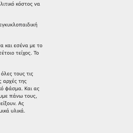
λιτικό κόστος να
 εγκυκλοπαιδική
α και εσένα με το
έτοιο τείχος. Το
όλες τους τις
ς αρχές της
κό φάσμα. Και ας
υμε πάνω τους,
είξουν. Ας
ικά υλικά.