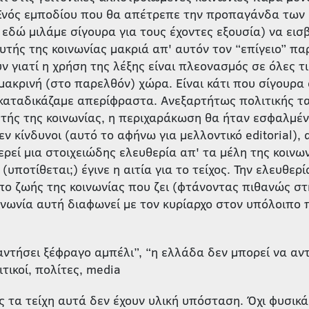
 Ενός εμποδίου που θα απέτρεπε την προπαγάνδα των
 εδώ μιλάμε σίγουρα για τους έχοντες εξουσία) να εισβ
υτής της κοινωνίας μακριά απ' αυτόν τον “επίγειο” πα
ν γιατί η χρήση της λέξης είναι πλεονασμός σε όλες τ
ακρινή (στο παρελθόν) χώρα. Είναι κάτι που σίγουρα 
καταδικάζαμε απερίφραστα. Ανεξαρτήτως πολιτικής ταύ
τής της κοινωνίας, η περιχαράκωση θα ήταν εσφαλμένη
 κίνδυνοι (αυτό το αφήνω για μελλοντικό editorial), 
ερεί μια στοιχειώδης ελευθερία απ' τα μέλη της κοινων
(υποτίθεται;) έγινε η αιτία για το τείχος. Την ελευθερ
πο ζωής της κοινωνίας που ζει (φτάνοντας πιθανώς στ
ινωνία αυτή διαφωνεί με τον κυρίαρχο στον υπόλοιπο
αντήσει ξέφραγο αμπέλι”, “η ελλάδα δεν μπορεί να αν
τικοί, πολίτες, media
 τα τείχη αυτά δεν έχουν υλική υπόσταση. Όχι φυσικά 