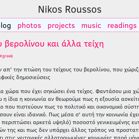
Nikos Roussos
log
photos
projects
music
readings
υ βερολίνου και άλλα τείχη
#greek
ν απ' την πτώση του τείχους του βερολίνου, που χώριζ
αφικές δημοσιεύσεις
α χώρα που έχει σηκώσει ένα τείχος. Φαντάσου μια χώ
ω η ίδια η κοινωνία αν θεωρούμε πως η εξουσία ασκείτ
ίο που πιστεύουν πως το πολιτικό και οικονομικό σύστ
ουν είναι ιδανικό. Πως μέσα σ' αυτή την κοινωνία έχει
ι περιπτώσει αρκετά υψηλό) ποσοστό γενικευμένης ευτ
λών της και πως δεν υπάρχει άλλος τρόπος να προστα
ι στις γειτονικές αλλοτροιωμένες κοινωνίες παρά μόν