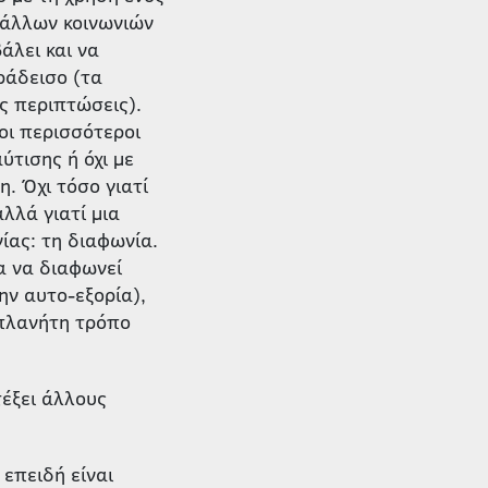
 άλλων κοινωνιών
άλει και να
ράδεισο (τα
ις περιπτώσεις).
οι περισσότεροι
τισης ή όχι με
. Όχι τόσο γιατί
αλλά γιατί μια
ίας: τη διαφωνία.
ία να διαφωνεί
ην αυτο-εξορία),
 πλανήτη τρόπο
τέξει άλλους
επειδή είναι