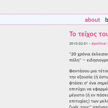
about
b
Το τείχος το
2010.02.01 -
#political
“20 χρόνια έκλεισα
πόλη” ~ ειδησιογρ
Φαντάσου μια τέτοι
την εξουσία (ή έστ
φτάσει σ' ένα σημε
επιτύχει να εφαρμόσ
μέγιστο (ή εν πάσε
επιτυχίας) των με
ζωής τους” απέναντ